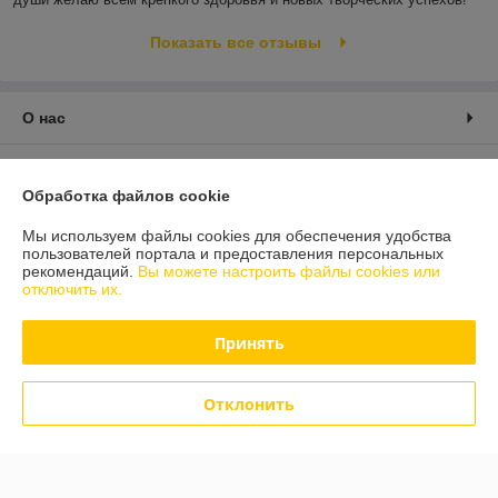
Показать все отзывы
О нас
Контакты
Обработка файлов cookie
Доставка и оплата
Мы используем файлы cookies для обеспечения удобства
пользователей портала и предоставления персональных
рекомендаций.
Вы можете настроить файлы cookies или
График работы
отключить их.
Полная версия сайта
Принять
Политика обработки cookies
Отклонить
Сайт создан на платформе Deal.by