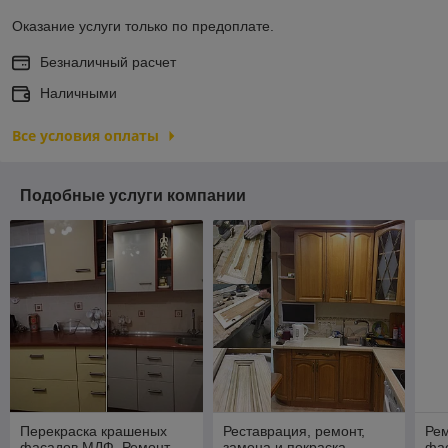
Оказание услуги только по предоплате.
Безналичный расчет
Наличными
Все условия оплаты
Подобные услуги компании
Перекраска крашеных
Реставрация, ремонт,
Рем
фасадов МДФ. Ремонт
замена и покраска
фас