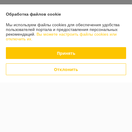
Показать все отзывы
Обработка файлов cookie
Мы используем файлы cookies для обеспечения удобства
О нас
пользователей портала и предоставления персональных
рекомендаций.
Вы можете настроить файлы cookies или
отключить их.
Контакты
Принять
Доставка и оплата
График работы
Отклонить
Полная версия сайта
Политика обработки cookies
Сайт создан на платформе Deal.by