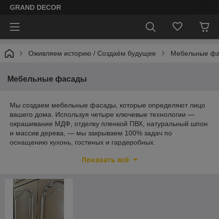
GRAND DECOR
Оживляем историю / Cоздаём будущее
Мебельные ф
Мебельные фасады
Мы создаем мебельные фасады, которые определяют лицо
вашего дома. Используя четыре ключевые технологии —
окрашивание МДФ, отделку пленкой ПВХ, натуральный шпон
и массив дерева, — мы закрываем 100% задач по
оснащению кухонь, гостиных и гардеробных.
МДФ Крашеный:
Для тех, кто ценит безупречную
Показать всё
гладкость и бесконечность цветовых решений. Наше
премиальное покрытие устойчиво к выцветанию, жиру
и перепадам влажности. Глянец, мат, металлик или
фактура «шагрень» — мы воплощаем любой каприз.
МДФ Пленочный:
Идеальный баланс цены и
функциональности. Широчайший выбор декоров — от