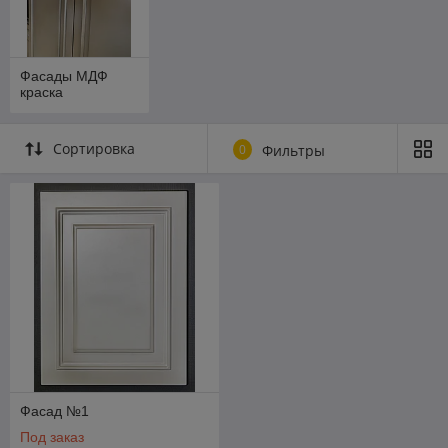
благородного белого глянца до точной имитации
редких пород дерева. Практичность, за которой легко
ухаживать.
Фасады МДФ
Шпон:
Тепло и энергетика натурального дерева в
краска
сочетании с геометрической стабильностью МДФ.
Каждый фасад уникален благодаря естественному
рисунку среза.
Сортировка
0
Фильтры
Массив:
Абсолютная экологичность и статусность.
Мы работаем с капризной, но благородной
древесиной, создавая фасады, которые будут служить
десятилетиями и передаваться по наследству.
Мы не просто режем плиту — мы подбираем технологию под
ваш образ жизни.
Фасад №1
Под заказ