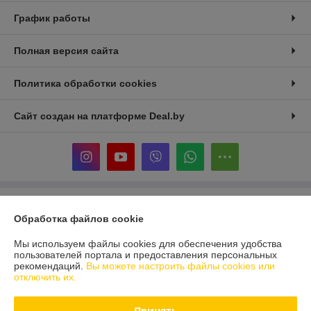
График работы
Полная версия сайта
Политика обработки cookies
Сайт создан на платформе Deal.by
Информация для покупателя
Обработка файлов cookie
Юридическое лицо:
ЧУП "Гранд Вуд Декор"
223011 Минский район. аг. Атолино, ул. Школьная, д. 4А, пом. 10
Мы используем файлы cookies для обеспечения удобства
пользователей портала и предоставления персональных
Регистрационный номер ЕГР: 693392841
рекомендаций.
Вы можете настроить файлы cookies или
отключить их.
УНП: 693392841
Регистрационный орган: Мингорисполком
Принять